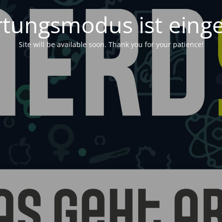
tungsmodus ist einge
Site will be available soon. Thank you for your patience!